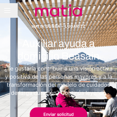
Compartir página
MENÚ DE EMPLEO
MATIA GUNEA - LUGARITZ
Auxiliar ayuda a
domicilio Beasain
¿Te gustaría contribuir a una visión activa
y positiva de las personas mayores y a la
transformación del modelo de cuidados
de larga duración? Continúa leyendo
Enviar solicitud