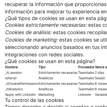
recuperar la información que proporcionas
información para mejorar tu experiencia en
¿Qué tipos de cookies se usan en esta pág
Cookies estrictamente necesarias:
estas co
Cookies de análisis:
estas cookies recopila
Cookies de marketing:
estas cookies se uti
seleccionando anuncios basados en tus int
integraciones con redes sociales.
¿Qué cookies se usan en esta página?
Nombre
Tipo
Proveedor
Vence a
_tt_session
Estrictamente necesarias
Teamtailor
2 días
referrer
Analíticas
Teamtailor
Sesión
_ttCookiePermissions
Estrictamente necesarias
Teamtailor
6 mese
_ttAnalytics
Analíticas
Teamtailor
6 mese
Apply with Linkedin
Marketing
Linkedin
Variabl
Tu control de las cookies
Tienes derecho a decidir si aceptas o rech