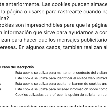
te anteriormente. Las cookies pueden almacen
 la página o usarse para rastrearte cuando na
ina?
okies son imprescindibles para que la pági
n información que sirve para ayudarnos a com
lizan para hacer que los mensajes publicitari
ereses. En algunos casos, también realizan a
l cabo de
Descripción
Esta cookie se utiliza para mantener el contexto del visita
Esta cookie se utiliza para identificar el enlace web utilizad
s
Esta cookie se utiliza para ocultar el banner de cookies un
s
Esta cookie se utiliza para recabar información sobre cómo 
e
Cookies utilizadas para ofrecer la opción de solicitar un p
azas las cookies que no sean estrictamente n